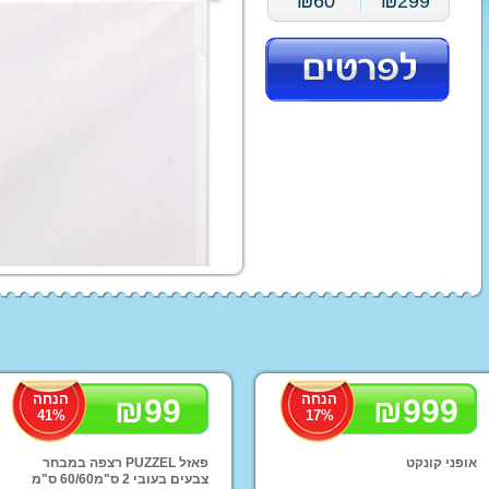
₪
60
₪
299
עגלת תינוק בבה קומפורט
טיולון פג פרגו
עגלות סייבקס - CYBEX
טיולוני Baby Jogger
עגלת תינוק ג'נה ריידר
עגלות מאמס אנד פאפס
עגלות ברייטקס - Britax
ג'ואי | Joie עגלות
עגלות טוויגי Twigy
STOKKE
ABC
סלקלים
כסא אוכל לתינוק
מצעים
מצע
מצ
ex
נדנדה לתינוק
בימבות ופדלים
ממונע
הנחה
הנחה
₪
99
₪
999
41
%
17
%
תלת אופן לילדים
סול
טרקטור פדלים לילדים
טרק
אופני קונקט
פאזל PUZZEL רצפה במבחר
צבעים בעובי 2 ס"מ60/60 ס"מ
ג'י