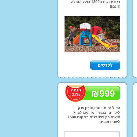
דגם עכשיו ב1399 כולל הובלה
חינם!!
נוע ממונע לילדים
י יוקרה ממונעים
דים
טורון שטח לילדים
ועים פג פראגו
רקינטים חשמליים
י אמבט ובטיחות
תינוקות וילדים
דות החתלה
אות ושולחן לילדים
הנחה
₪
999
33
%
רה לחדרי ילדים
הדיל היומי: טרקטורון ענק
לילדים! במחיר מדהים לסוף
השנה רק 999 ש"ח במקום 1500!
לשני רוכבים