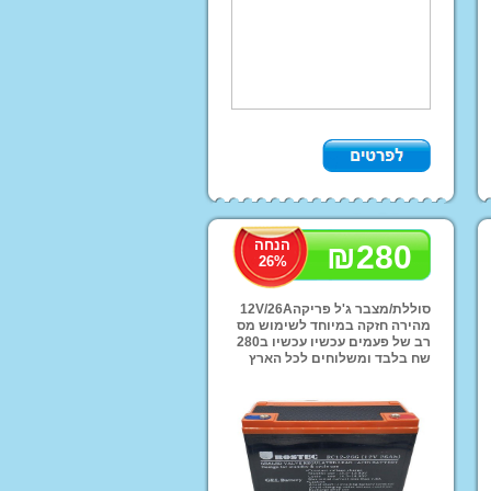
ות שחיה
הנחה
₪
280
26
%
סוללת/מצבר ג'ל פריקה12V/26A
מהירה חזקה במיוחד לשימוש מס
ותח בצ'יפופו!
רב של פעמים עכשיו עכשיו ב280
שח בלבד ומשלוחים לכל הארץ