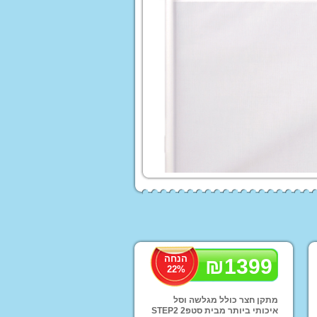
 לורה סוויסרה
ים לעריסות ולולים
עים ממותגים
Homet
ים לילדים
הנחה
₪
1399
22
%
לות לממונעים
טורון ממונע לילדים
מתקן חצר כולל מגלשה וסל
איכותי ביותר מבית סטפ2 STEP2
פ ממונע לילדים