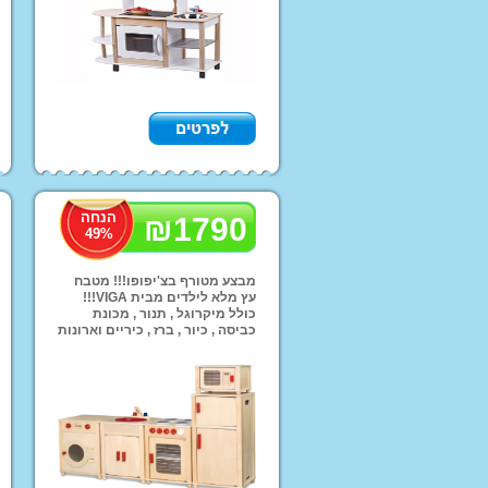
קורקינטים
בית בובות
עגלות בובה + בובות
מתקני סלים לילדים
מנשאים תיקי החתלה
וביגוד
הנחה
₪
1790
49
%
מבצע מטורף בצ'יפופו!!! מטבח
עץ מלא לילדים מבית VIGA!!!
כולל מיקרוגל , תנור , מכונת
כביסה , כיור , ברז , כיריים וארונות
קטלוג מותג הבית INJUSA
איחסון!!! מחיר מבצע רק 1990
ש''ח ואפשרות משלוחים לכל
קטלוג מותג הבית K
צרפת
הארץ!!!