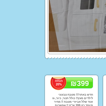
 לורה סוויסרה
ים לעריסות ולולים
עים ממותגים
הנחה
₪
399
Homet
20
%
ים לילדים
לות לממונעים
חדש באתר!!! מטבח צבעוני
לילדים מעץ!! כולל תנור, כיור, גז
טורון ממונע לילדים
ועוד שלל אביזרי מטבח !! מחיר
מיוחד רק 399 ש''ח !! אפשרות
פ ממונע לילדים