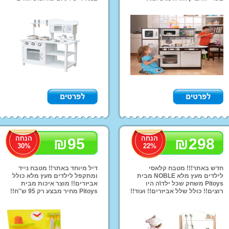
לילדכם וכעת במחיר חיסול של
לכל הארץ
799 ש"ח בלבד ומשלוחים לכל
אופ
הארץ!
רכב
ליל
טרק
ממנ
קו
מוצרי הנקה והאכלה
מזרונים ומשטחי פעילות
מוצר
מזרני שינה
הליכון לתינוק
מיטות מעבר
חדרי 
Mama Love
שי
הנחה
הנחה
₪
95
₪
298
30
%
22
%
כיס
תאו
חדש באתר!!! מטבח קלאסי
דיל מיוחד באתר!! מטבח נייד
לילדים מעץ מלא NOBLE מבית
ומתקפל לילדים מעץ מלא כולל
Pitoys משחק שכל ילד\ה היו
אביזרים!! מוצר איכות מבית
רוצים!! כולל שלל אביזרים!! ועוד!!
Pitoys מחיר מבצע רק 95 ש''ח!!
מחיר מיוחד רק 298 ש''ח
אפשרות משלוחים לכל הארץ!!
ואפשרות משלוחים לכל הארץ