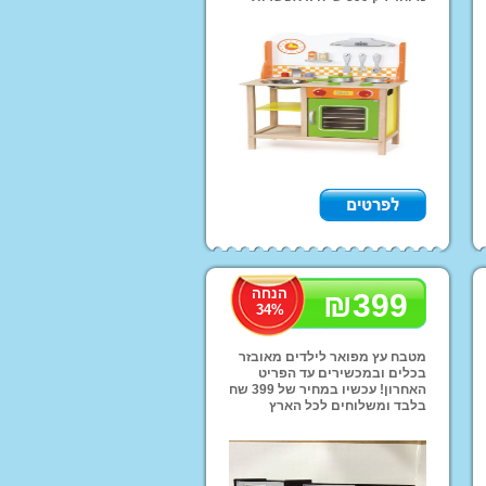
משלוחים לכל הארץ!!
נוע ממונע לילדים
י יוקרה ממונעים
דים
טורון שטח לילדים
ועים פג פראגו
רקינטים חשמליים
י אמבט ובטיחות
תינוקות וילדים
דות החתלה
הנחה
₪
399
34
%
אות ושולחן לילדים
רה לחדרי ילדים
מטבח עץ מפואר לילדים מאובזר
בכלים ובמכשירים עד הפריט
האחרון! עכשיו במחיר של 399 שח
בלבד ומשלוחים לכל הארץ