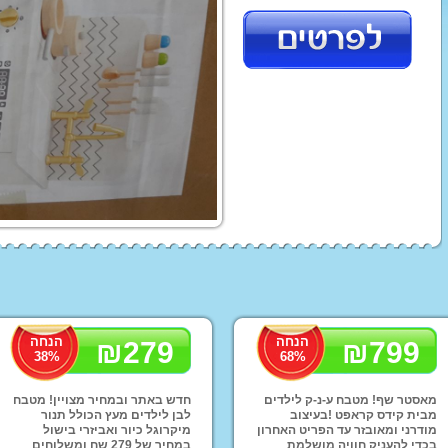
עגלת תינוק בבה קומפורט
טיולון פג פרגו
עגלות סייבקס - CYBEX
טיולוני Baby Jogger
עגלת תינוק ג'נה ריידר
עגלות מאמס אנד פאפס
עגלות ברייטקס - Britax
ג'ואי | Joie עגלות
עגלות טוויגי Twigy
STOKKE
ABC
סלקלים
כסא אוכל לתינוק
מצעים
מצע
מצ
הנחה
הנחה
ex
₪
279
₪
799
38
%
68
%
נדנדה לתינוק
בימבות ופדלים
ממונע
תלת אופן לילדים
סול
מאסטר שף! מטבח ע-נ-ק לילדים
חדש באתר ובמחיר מצויין! מטבח
מבית קידס קראפט !בעיצוב
לבן לילדים מעץ הכולל תנור
טרקטור פדלים לילדים
טרק
מודרני ומאובזר עד הפריט האחרון
מיקרוגל כיור ואביזרי בישול
בכדי להעניק חוויה מושלמת
במחיר של 279 שח ומשלוחים
ג'י