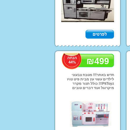
ות שחיה
הנחה
₪
499
44
%
חדש באתר!!! מטבח צבעוני
לילדים עשוי עץ מבית פיט טויז
PitToyz!!! כולל תנור מקרר
מיקרוגל ועוד דברים טובים
ותח בצ'יפופו!
להנאה מרובה!! מחיר מצוין של
499 ש''ח ומשלוחים לכל הארץ!!