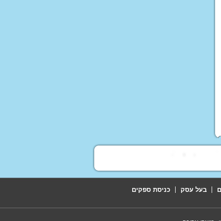
נוע ממונע לילדים
י יוקרה ממונעים
דים
טורון שטח לילדים
ועים פג פראגו
רקינטים חשמליים
י אמבט ובטיחות
תינוקות וילדים
דות החתלה
אות ושולחן לילדים
רה לחדרי ילדים
ם
בעל עסק
כניסת ספקים