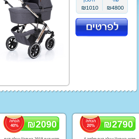
שווי
חיסכון
עגלת תינוק בבה קומפורט
טיולון פג פרגו
₪
1010
₪
4800
עגלות סייבקס - CYBEX
טיולוני Baby Jogger
עגלת תינוק ג'נה ריידר
עגלות מאמס אנד פאפס
עגלות ברייטקס - Britax
ג'ואי | Joie עגלות
עגלות טוויגי Twigy
STOKKE
ABC
סלקלים
כסא אוכל לתינוק
מצעים
מצע
מצ
ex
נדנדה לתינוק
בימבות ופדלים
ממונע
תלת אופן לילדים
סול
הנחה
הנחה
₪
2090
₪
2790
40
%
20
%
טרקטור פדלים לילדים
טרק
ג'י
חדש באתר!! עגלה דגם סלסה 4
חדש דגם 2019 באתר!! עגלה דגם