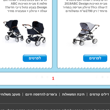
מבית האיכות 2019ABC Design
סלסה 4 מבית האיכות ABC
אופ
!! עגלה כולל טיולון ועריסה במחיר
Design בצבע כחול נייבי חדש!!!
מיוחד ! רק 2790ש''ח ומשלוחים
עגלה + טיולון + אמבטיה מחיר
רכב
לכל הארץ!!
מיוחד לזמן מוגבל!! רק 2090 ש''ח
ליל
ומשלוחים חינם לכל הארץ!!
טרק
לקבלת הטבה התקשרו לחנות!!*
ממנ
קו
מוצרי הנקה והאכלה
מזרונים ומשטחי פעילות
מוצר
מזרני שינה
הליכון לתינוק
מיטות מעבר
חדרי 
Mama Love
שי
כיס
תאו
1
דילים קודמים
תיבת המשאלות
צ'ופרים להדפסה חינם
מעקב משלוחי