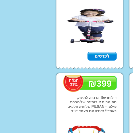
לנעילה ושחרור שלדת אלומיניום
נוע ממונע לילדים
קלת משקל וחזקה ועוד!! מחיר
מיוחד רק 369 ש''ח ואפשרות
י יוקרה ממונעים
משלוחים לכל הארץ!
דים
טורון שטח לילדים
ועים פג פראגו
רקינטים חשמליים
י אמבט ובטיחות
תינוקות וילדים
דות החתלה
הנחה
₪
399
31
%
אות ושולחן לילדים
רה לחדרי ילדים
דיל חדש!!! נדנדה לתינוק
מחומרים איכותיים של חברת
פילסן - PILSAN שלושה חלקים
באחד!! נדנדה עם מעמד יציב
שגדלה עם הילד ועכשיו במחיר
מבצע של 399 ש''ח!!