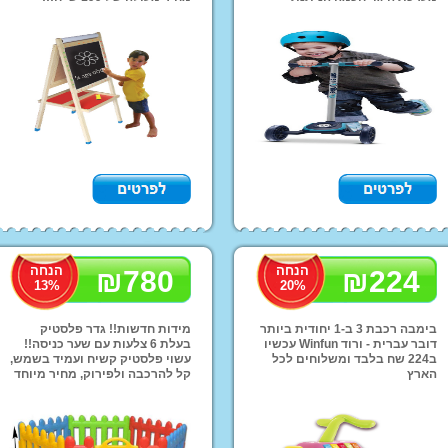
לנעילה ושחרור שלדת אלומיניום
אפשרות משלוחים לכל הארץ!!
קלת משקל וחזקה ועוד!! מחיר
אופ
מיוחד רק 299 ש''ח ואפשרות
רכב
משלוחים לכל הארץ!
ליל
טרק
ממנ
קו
מוצרי הנקה והאכלה
מזרונים ומשטחי פעילות
מוצר
מזרני שינה
הליכון לתינוק
מיטות מעבר
חדרי 
Mama Love
שי
הנחה
הנחה
₪
780
₪
224
13
%
20
%
כיס
תאו
בימבה רכבת 3 ב-1 יחודית ביותר
מידות חדשות!! גדר פלסטיק
דובר עברית - ורוד Winfun עכשיו
בעלת 6 צלעות עם שער כניסה!!
ב224 שח בלבד ומשלוחים לכל
עשוי פלסטיק קשיח ועמיד בשמש,
הארץ
קל להרכבה ולפירוק, מחיר מיוחד
רק 780 ש''ח ושליח עד הבית!!!