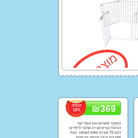
 לורה סוויסרה
ים לעריסות ולולים
עים ממותגים
הנחה
₪
369
Homet
12
%
ים לילדים
לות לממונעים
המוצר ששיגע את אמריקה
הגיע!! קורקינט דו-שלבי לילדים
טורון ממונע לילדים
דגם T5 מבית smart trike בעל
מערכת היגוי חכמה הניתנת
פ ממונע לילדים