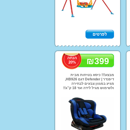
ות שחיה
הנחה
₪
399
20
%
מבצע!!! כיסא בטיחות מבית
דיפנדר | Defender דגם HB926,
מגיע במגוון צבעים לבחירה
ולשימוש מגיל לידה ועד 18 ק''ג!!
ותח בצ'יפופו!
מחיר מיוחד רק 399ש''ח ואפשרות
משלוחים לכל הארץ!!!