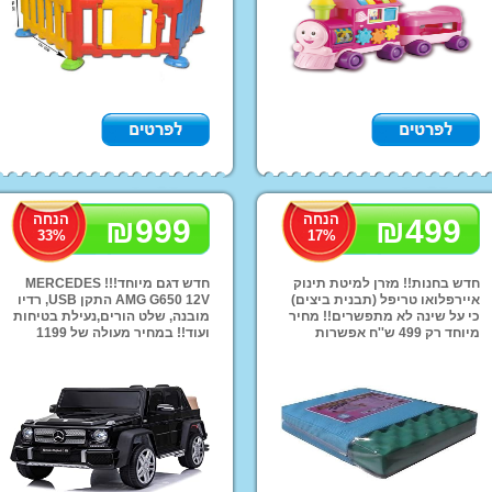
צעצועי התפתחות
אופניים לילדים
בריכ
ומוביילים
כלי נגינה לילדים
קסדות ראש ממותגות
צעצוע התפתחות
כסאות נשיאה
הנחה
הנחה
₪
999
Imaginarium
₪
499
33
%
17
%
אופניי הרים וחשמליות
אופניי פעלולים
חדש בחנות!! מזרן למיטת תינוק
חדש דגם מיוחד!!! MERCEDES
איירפלואו טריפל (תבנית ביצים)
AMG G650 12V התקן USB, רדיו
אופני איזון לילדים
כי על שינה לא מתפשרים!! מחיר
מובנה, שלט הורים,נעילת בטיחות
מיוחד רק 499 ש''ח אפשרות
ועוד!! במחיר מעולה של 1199
מוצרי ילדים ממותגים
עגלות תינוק במבצע
קיץ ר
משלוחים - חינם - לכל הארץ!!
ש''ח ואפשרות משלוחים לכל
FAL
מוצרי הלו קיטי
הארץ!!
מוצרי פו הדוב
מוצרי מיקי מאוס
מוצרי ספיידרמן