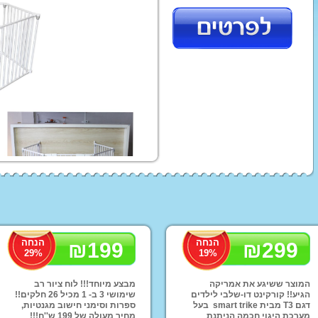
עגלת תינוק בבה קומפורט
טיולון פג פרגו
עגלות סייבקס - CYBEX
טיולוני Baby Jogger
עגלת תינוק ג'נה ריידר
עגלות מאמס אנד פאפס
עגלות ברייטקס - Britax
ג'ואי | Joie עגלות
עגלות טוויגי Twigy
STOKKE
ABC
סלקלים
כסא אוכל לתינוק
מצעים
מצע
מצ
הנחה
הנחה
ex
₪
199
₪
299
29
%
19
%
נדנדה לתינוק
בימבות ופדלים
ממונע
תלת אופן לילדים
סול
המוצר ששיגע את אמריקה
מבצע מיוחד!!! לוח ציור רב
הגיע!! קורקינט דו-שלבי לילדים
שימושי 3 ב- 1 מכיל 26 חלקים!!
טרקטור פדלים לילדים
טרק
דגם T3 מבית smart trike בעל
ספרות וסימני חישוב מגנטיות,
מערכת היגוי חכמה הניתנת
מחיר מעולה של 199 ש''ח!!!
ג'י