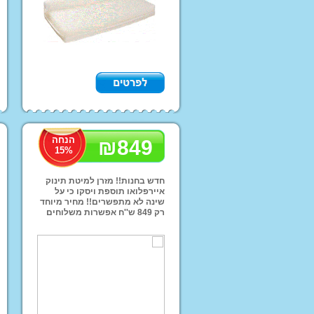
קורקינטים
בית בובות
עגלות בובה + בובות
מתקני סלים לילדים
מנשאים תיקי החתלה
וביגוד
הנחה
₪
849
15
%
חדש בחנות!! מזרן למיטת תינוק
איירפלואו תוספת ויסקו כי על
שינה לא מתפשרים!! מחיר מיוחד
רק 849 ש''ח אפשרות משלוחים
קטלוג מותג הבית INJUSA
לכל הארץ!!
קטלוג מותג הבית K
צרפת