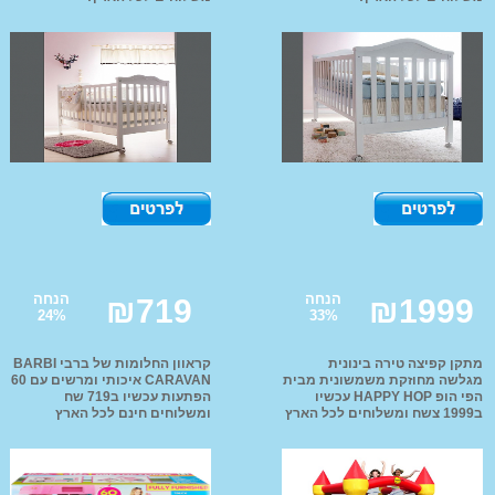
אופ
רכב
ליל
טרק
ממנ
קו
מוצרי הנקה והאכלה
מזרונים ומשטחי פעילות
מוצר
מזרני שינה
הליכון לתינוק
מיטות מעבר
חדרי 
Mama Love
שי
הנחה
הנחה
₪
719
₪
1999
24
%
33
%
כיס
תאו
מתקן קפיצה טירה בינונית
קראוון החלומות של ברבי BARBI
מגלשה מחוזקת משמשונית מבית
CARAVAN איכותי ומרשים עם 60
הפי הופ HAPPY HOP עכשיו
הפתעות עכשיו ב719 שח
ב1999 צשח ומשלוחים לכל הארץ
ומשלוחים חינם לכל הארץ