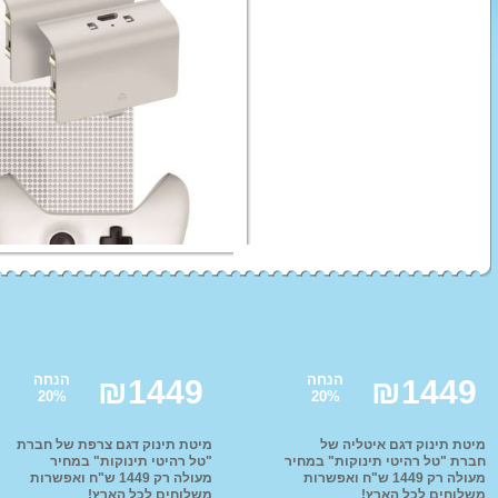
עגלת תינוק בבה קומפורט
טיולון פג פרגו
עגלות סייבקס - CYBEX
טיולוני Baby Jogger
עגלת תינוק ג'נה ריידר
עגלות מאמס אנד פאפס
עגלות ברייטקס - Britax
ג'ואי | Joie עגלות
עגלות טוויגי Twigy
STOKKE
ABC
סלקלים
כסא אוכל לתינוק
מצעים
מצע
מצ
הנחה
הנחה
ex
₪
1449
₪
1449
20
%
20
%
נדנדה לתינוק
בימבות ופדלים
ממונע
תלת אופן לילדים
סול
מיטת תינוק דגם איטליה של
מיטת תינוק דגם צרפת של חברת
חברת "טל רהיטי תינוקות" במחיר
"טל רהיטי תינוקות" במחיר
טרקטור פדלים לילדים
טרק
מעולה רק 1449 ש"ח ואפשרות
מעולה רק 1449 ש"ח ואפשרות
משלוחים לכל הארץ!
משלוחים לכל הארץ!
ג'י