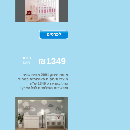
קורקינטים
בית בובות
עגלות בובה + בובות
מתקני סלים לילדים
מנשאים תיקי החתלה
וביגוד
הנחה
₪
1349
16
%
מיטת תינוק 2091 מבית שניר
מוצרי תינוקות האיכותית במחיר
הזול בארץ רק 1349 ש"ח
ואפשרות משלוחים לכל הארץ!
קטלוג מותג הבית INJUSA
קטלוג מותג הבית K
צרפת