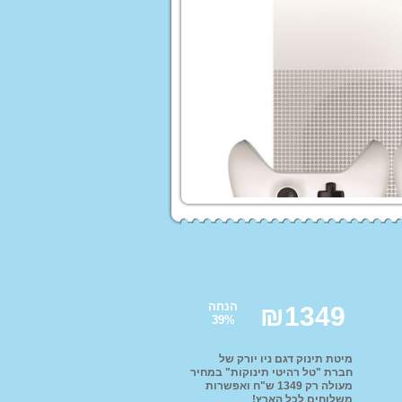
 לורה סוויסרה
ים לעריסות ולולים
עים ממותגים
הנחה
₪
1349
Homet
39
%
ים לילדים
לות לממונעים
מיטת תינוק דגם ניו יורק של
חברת "טל רהיטי תינוקות" במחיר
טורון ממונע לילדים
מעולה רק 1349 ש"ח ואפשרות
משלוחים לכל הארץ!
פ ממונע לילדים