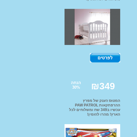
נוע ממונע לילדים
י יוקרה ממונעים
דים
טורון שטח לילדים
ועים פג פראגו
רקינטים חשמליים
י אמבט ובטיחות
תינוקות וילדים
דות החתלה
הנחה
₪
349
30
%
אות ושולחן לילדים
רה לחדרי ילדים
המטוס הענק של מפרץ
ההרפתקאות PAW PATROL
עכשיו ב349 שח ומשלוחים לכל
הארץ! מהרו להזמין!