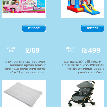
צעצועי התפתחות
אופניים לילדים
בריכ
ומוביילים
כלי נגינה לילדים
קסדות ראש ממותגות
צעצוע התפתחות
כסאות נשיאה
הנחה
הנחה
₪
69
Imaginarium
₪
499
30
%
38
%
אופניי הרים וחשמליות
אופניי פעלולים
חדש באתר!!! טיולון מהמם דגם
שמיכת פוך מבית לורה סוויסרה
TWIGI GAP בעיצוב חדשני וקיפול
איכותית ומפנקת המתאימה
אופני איזון לילדים
קומפקטי והמחיר רק 499 שח
למיטת תינוק ומיטת מעבר וכעת
ומשלוחים לכל הארץ
במחיר מסחרחר רק 69 ש"ח
מוצרי ילדים ממותגים
עגלות תינוק במבצע
קיץ ר
ואפשרות משלוחים לכל הארץ!
FAL
מוצרי הלו קיטי
מוצרי פו הדוב
מוצרי מיקי מאוס
מוצרי ספיידרמן