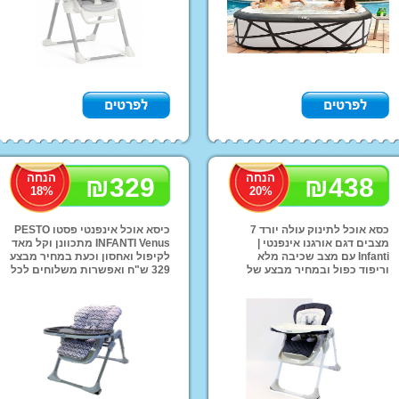
צעצועי התפתחות
אופניים לילדים
בריכ
ומוביילים
כלי נגינה לילדים
קסדות ראש ממותגות
צעצוע התפתחות
כסאות נשיאה
הנחה
הנחה
₪
329
Imaginarium
₪
438
18
%
20
%
אופניי הרים וחשמליות
אופניי פעלולים
כסא אוכל לתינוק עולה יורד 7
כיסא אוכל אינפנטי פסטו PESTO
מצבים דגם אורגנו אינפנטי |
INFANTI Venus מתכוונן וקל מאד
אופני איזון לילדים
Infanti עם מצב שכיבה מלא
לקיפול ואחסון וכעת במחיר מבצע
וריפוד כפול ובמחיר מבצע של
329 ש"ח ואפשרות משלוחים לכל
מוצרי ילדים ממותגים
עגלות תינוק במבצע
קיץ ר
438 שח ומשלוחים לכל הארץ
הארץ!
FAL
מוצרי הלו קיטי
מוצרי פו הדוב
מוצרי מיקי מאוס
מוצרי ספיידרמן