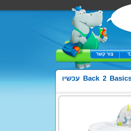
ד
צור קשר
ות בטיחות
א בטיחות אינפנטי
כיסא אוכל עם ריפוד פי וי סי - Back 2 Basics p.v.c עכשיו
א בטיחות איזי בייבי
א בטיחות גרקו
א בטיחות ברייטקס
ות בטיחות איוונפלו -
even
כיסאות בטיחות TWIGI
יגי
כסא בטיחות NextFit
Chic