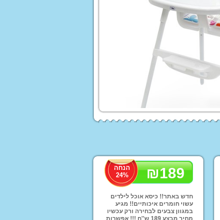
 לורה סוויסרה
ים לעריסות ולולים
עים ממותגים
הנחה
₪
189
Homet
24
%
ים לילדים
לות לממונעים
חדש באתר!! כיסא אוכל לילדים
עשוי חומרים איכותיים!! מגיע
טורון ממונע לילדים
במגוון צבעים לבחירה ורק עכשיו
מחיר מבצע 189 ש''ח !!! אפשרות
פ ממונע לילדים