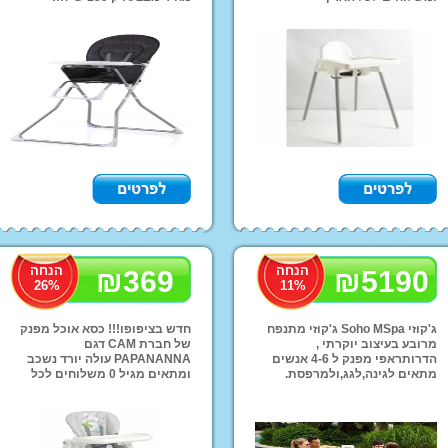
אפשרות משלוחים לכל הארץ!!
אופ
רכב
ליל
טרק
ממנ
קו
מוצרי הנקה והאכלה
מזרונים ומשטחי פעילות
מוצר
מזרני שינה
הליכון לתינוק
מיטות מעבר
חדרי 
Mama Love
שי
הנחה
הנחה
₪
369
₪
5190
26
%
11
%
כיס
תאו
ג'קוזי Soho MSpa ג'קוזי מתנפח
חדש בציפופו!!! כסא אוכל מפנק
מרובע בעיצוב יוקרתי ,
של חברת CAM דגם
הדרותראפי מפנק ל 4-6 אנשים
PAPANANNA עולה יורד נשכב
מתאים לגינה,לגג,ולמרפסת.
ומתאים מגיל 0 משלוחים לכל
המערכת כוללת חימום, זרמים
הארץ
ופילטור. .