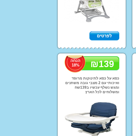
ות שחיה
הנחה
₪
139
18
%
כסא על כסא לתינוקות מרופד
ואיכותי עם 2 מצבי גובה משתנים
ומגש נשלף עכשיו ב139שח
ומשלוחים לכל הארץ
ותח בצ'יפופו!