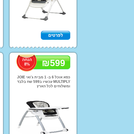
קורקינטים
בית בובות
עגלות בובה + בובות
מתקני סלים לילדים
מנשאים תיקי החתלה
וביגוד
הנחה
₪
599
8
%
כסא אוכל 6 ב- 1 מבית ג'ואי JOIE
MULTIPLY עכשיו ב599 שח בלבד
ומשלוחים לכל הארץ
קטלוג מותג הבית INJUSA
קטלוג מותג הבית K
צרפת