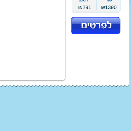
שווי
חיסכון
עגלת תינוק בבה קומפורט
טיולון פג פרגו
₪
291
₪
1390
עגלות סייבקס - CYBEX
טיולוני Baby Jogger
עגלת תינוק ג'נה ריידר
עגלות מאמס אנד פאפס
עגלות ברייטקס - Britax
ג'ואי | Joie עגלות
עגלות טוויגי Twigy
STOKKE
ABC
סלקלים
כסא אוכל לתינוק
מצעים
מצע
מצ
ex
נדנדה לתינוק
בימבות ופדלים
ממונע
תלת אופן לילדים
סול
טרקטור פדלים לילדים
טרק
ג'י