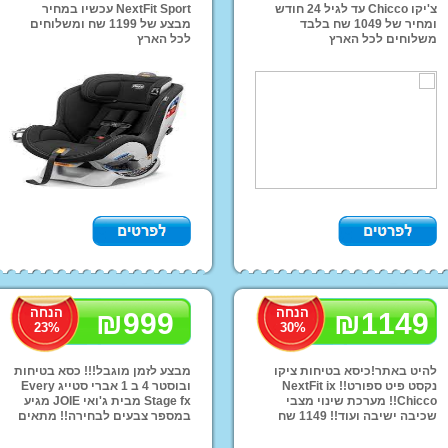
מוצרי סמארט טרייק
צ'יקו Chicco עד לגיל 24 חודש
NextFit Sport עכשיו במחיר
Smart Trike
ומחיר של 1049 שח בלבד
מבצע של 1199 שח ומשלוחים
צבי הנינג'ה
משלוחים לכל הארץ
לכל הארץ
מוצרי נסיכות דיסני
גני ילדים
מוצרי בטיחות
כורס
הנחה
הנחה
₪
999
₪
1149
23
%
30
%
להיט באתר!כיסא בטיחות ציקו
מבצע לזמן מוגבל!!! כסא בטיחות
נקסט פיט ספורט!! NextFit ix
ובוסטר 4 ב 1 אברי סטייג Every
Chicco!! מערכת שינוי מצבי
Stage fx מבית ג'ואי JOIE מגיע
שכיבה ישיבה ועוד!! 1149 שח
במספר צבעים לבחירה!! מתאים
בלבד!צבע שחור! משלוחים לכל
מגיל לידה ועד ל36 ק''ג לבוסטר
הארץ!!
מחיר מבצע רק 899 ש''ח!!