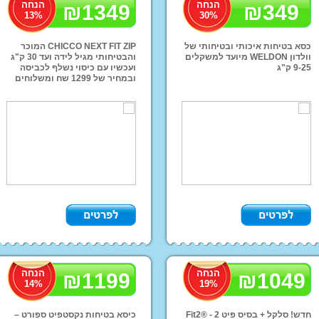
הנחה
הנחה
₪
1349
₪
349
13
%
30
%
כסא בטיחות איכותי ובטיחותי של
CHICCO NEXT FIT ZIP המוכר
וולדון WELDON מיועד למשקלים
והבטיחותי מגיל לידה ועד 30 ק"ג
9-25 ק"ג
ועכשיו עם כיסוי נשלף לכביסה
ובמחיר של 1299 שח ומשלוחים
לכל הארץ כסא בטיחות ציקו נקסט
צעצועי התפתחות
אופניים לילדים
בריכ
פיט זיפ
ומוביילים
כלי נגינה לילדים
קסדות ראש ממותגות
צעצוע התפתחות
כסאות נשיאה
Imaginarium
אופניי הרים וחשמליות
אופניי פעלולים
אופני איזון לילדים
מוצרי ילדים ממותגים
עגלות תינוק במבצע
קיץ ר
FAL
מוצרי הלו קיטי
מוצרי פו הדוב
הנחה
הנחה
₪
1199
₪
1049
מוצרי מיקי מאוס
14
%
19
%
מוצרי ספיידרמן
חדש! סלקל + בסיס פיט 2 - ®Fit2
כיסא בטיחות נקסטפיט ספורט –