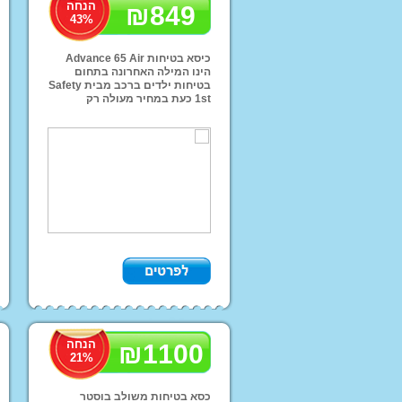
הנחה
₪
849
קורקינטים
43
%
בית בובות
כיסא בטיחות Advance 65 Air
עגלות בובה + בובות
הינו המילה האחרונה בתחום
בטיחות ילדים ברכב מבית Safety
מתקני סלים לילדים
1st כעת במחיר מעולה רק
849ש"ח ֱֱֱֱֱואפשרות משלוחים לכל
מנשאים תיקי החתלה
הארץ!
וביגוד
קטלוג מותג הבית INJUSA
קטלוג מותג הבית K
צרפת
הנחה
₪
1100
21
%
כסא בטיחות משולב בוסטר