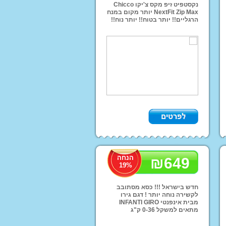
נקסטפיט זיפ מקס צ'יקו Chicco
NextFit Zip Max יותר מקום במנח
הרגליים!! יותר בטוח!! יותר נוח!!
הכל רק ביותר!! משלוחים לכל
הארץ!!! ועכשיו ב1479 !!! ומ
אות הנקה
הנחה
₪
649
19
%
חדש בישראל !!! כסא מסתובב
לקשירה נוחה יותר ! דגם גירו
מבית אינפנטי INFANTI GIRO
מתאים למשקל 0-36 ק"ג
משלוחים לכל הארץ!