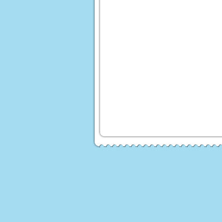
 לורה סוויסרה
ים לעריסות ולולים
עים ממותגים
Homet
ים לילדים
לות לממונעים
טורון ממונע לילדים
פ ממונע לילדים