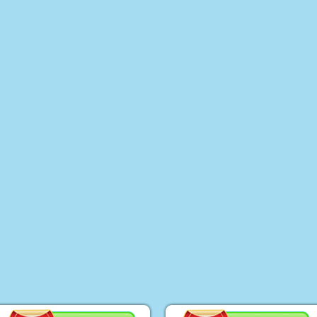
אופ
רכב
ליל
טרק
ממנ
קו
מוצרי הנקה והאכלה
מזרונים ומשטחי פעילות
מוצר
מזרני שינה
הליכון לתינוק
מיטות מעבר
חדרי 
Mama Love
שי
כיס
תאו