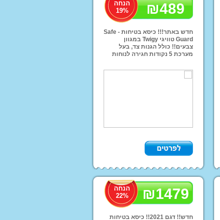
הנחה
₪
489
19
%
חדש באתר!!! כיסא בטיחות - Safe
Guard טוויגי Twigy במגוון
צבעים!! כולל הגנות צד, בעל
מערכת 5 נקודות חגירה לנוחות
ובטיחות מקסימלית!! מחיר מבצע
ות שחיה
רק 489 ש''ח !! אפשרות משלוחים
לכל הארץ!!
ותח בצ'יפופו!
הנחה
₪
1479
22
%
חדש!! דגם 2021!! כיסא בטיחות